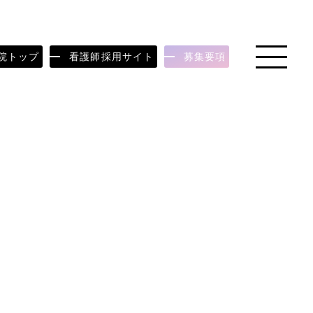
toggle
院トップ
看護師採用サイト
募集要項
navigation