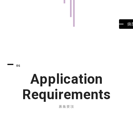
病
06
Application
Requirements
募集要項