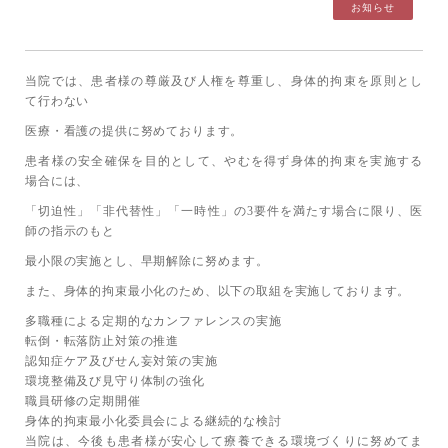
お知らせ
当院では、患者様の尊厳及び人権を尊重し、身体的拘束を原則とし
て行わない
医療・看護の提供に努めております。
患者様の安全確保を目的として、やむを得ず身体的拘束を実施する
場合には、
「切迫性」「非代替性」「一時性」の3要件を満たす場合に限り、医
師の指示のもと
最小限の実施とし、早期解除に努めます。
また、身体的拘束最小化のため、以下の取組を実施しております。
多職種による定期的なカンファレンスの実施
転倒・転落防止対策の推進
認知症ケア及びせん妄対策の実施
環境整備及び見守り体制の強化
職員研修の定期開催
身体的拘束最小化委員会による継続的な検討
当院は、今後も患者様が安心して療養できる環境づくりに努めてま